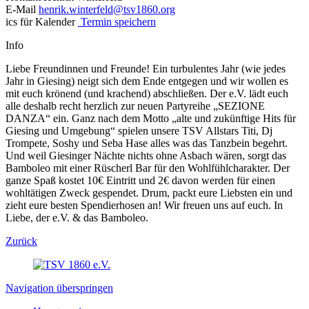
E-Mail
henrik.winterfeld@tsv1860.org
ics für Kalender
Termin speichern
Info
Liebe Freundinnen und Freunde! Ein turbulentes Jahr (wie jedes
Jahr in Giesing) neigt sich dem Ende entgegen und wir wollen es
mit euch krönend (und krachend) abschließen. Der e.V. lädt euch
alle deshalb recht herzlich zur neuen Partyreihe „SEZIONE
DANZA“ ein. Ganz nach dem Motto „alte und zukünftige Hits für
Giesing und Umgebung“ spielen unsere TSV Allstars Titi, Dj
Trompete, Soshy und Seba Hase alles was das Tanzbein begehrt.
Und weil Giesinger Nächte nichts ohne Asbach wären, sorgt das
Bamboleo mit einer Rüscherl Bar für den Wohlfühlcharakter. Der
ganze Spaß kostet 10€ Eintritt und 2€ davon werden für einen
wohltätigen Zweck gespendet. Drum, packt eure Liebsten ein und
zieht eure besten Spendierhosen an! Wir freuen uns auf euch. In
Liebe, der e.V. & das Bamboleo.
Zurück
Navigation überspringen